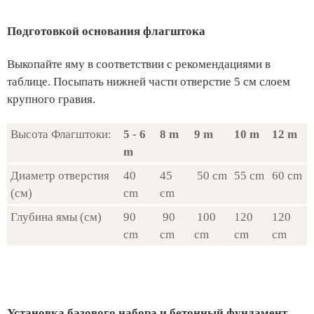
Подготовкой основания флагштока
Выкопайте яму в соответствии с рекомендациями в
таблице. Посыпать нижней части отверстие 5 см слоем
крупного гравия.
Высота Флагштоки:
5 - 6
8 m
9 m
10 m
12 m
m
Диаметр отверстия
40
45
50 cm
55 cm
60 cm
(см)
cm
cm
Глубина ямы (см)
90
90
100
120
120
cm
cm
cm
cm
cm
Установка базового набора и бетонный фундамент