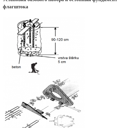
флагштока