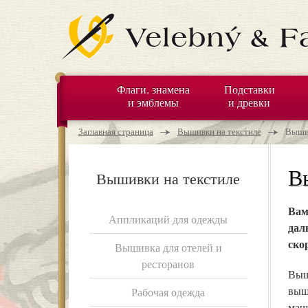
Флаги, знамена
Подставки
и эмблемы
и древки
Вы находитесь здесь
→
→
Заглавная страница
Вышивки на текстиле
Вышив
В
Вышивки на текстиле
Вам
Аппликаций для одежды
дал
ско
Вышивка для отелей и
ресторанов
Выш
выш
Рабочая одежда
маш