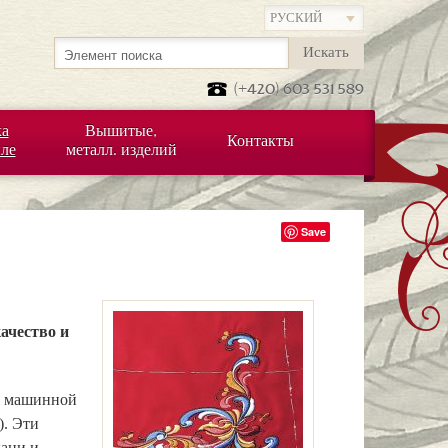
Искать
(+420) 603 531 589
а
Вышитые,
Контакты
иле
металл. изделий
Save
ачество и
й машинной
. Эти
ани и