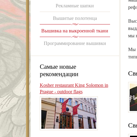
Рекламные шапки
реф
Вышитые полотенца
Выс
выд
Вышивка на выкроенной ткани
мы 
Программирование вышивки
Мы 
тип
Самые новые
Св
рекомендации
Kosher restaurant King Solomon in
Prague - outdoor flags
Св