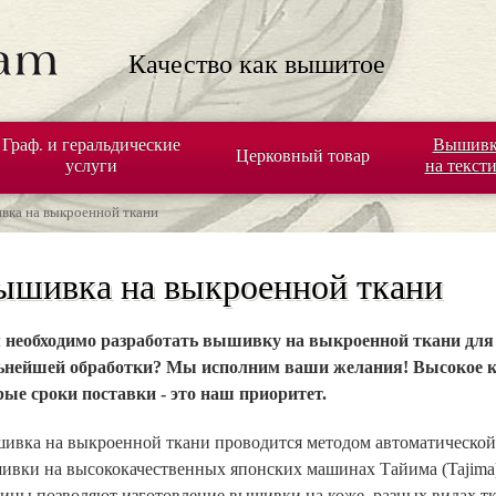
Качество как вышитое
Граф. и геральдические
Вышивк
Церковный товар
услуги
на текст
ка на выкроенной ткани
ышивка на выкроенной ткани
 необходимо разработать вышивку на выкроенной ткани для
ьнейшей обработки? Мы исполним ваши желания! Высокое к
рые сроки поставки - это наш приоритет.
ивка на выкроенной ткани проводится методом автоматическо
ивки на высококачественных японских машинах Тайима (Tajima)
ины позволяют изготовление вышивки на коже, разных видах тк