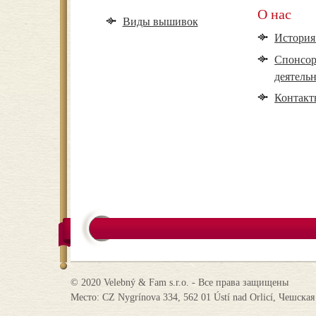
О нас
Виды вышивок
История
Спонсор
деятель
Контакт
© 2020 Velebný & Fam s.r.o. - Все права защищены
Место: CZ Nygrínova 334, 562 01 Ústí nad Orlicí, Чешская