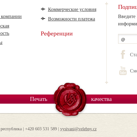
Подпиш
Коммерческие условия
 компании
Введите 
Возможности платежа
информи
ская
ность
Референции
ы
Ста
См
Печать
качества
 республика | +420 603 531 589 |
vysivani@velebny.cz