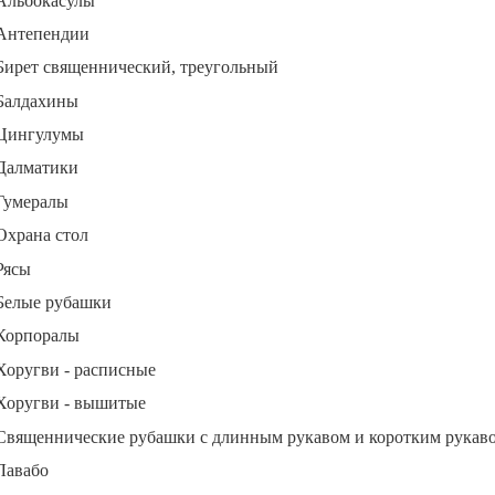
Альбокасулы
Антепендии
Бирет священнический, треугольный
Балдахины
Цингулумы
Далматики
Гумералы
Охрана стол
Рясы
Белые рубашки
Корпоралы
Хоругви - расписные
Хоругви - вышитые
Священнические рубашки с длинным рукавом и коротким рукав
Лавабо