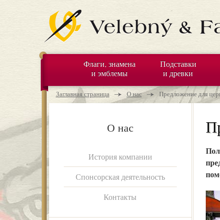
Флаги, знамена
Подставки
и эмблемы
и древки
Вы находитесь здесь
→
→
Заглавная страница
О нас
Предложение для це
П
О нас
Пол
История компании
пре
пом
Спонсорская деятельность
Контакты