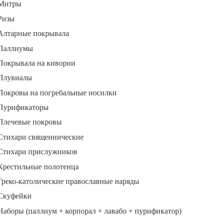
Митры
Ризы
Алтарные покрывала
Паллиумы
Покрывала на кивории
Плувиалы
Покровы на погребальные носилки
Пурификаторы
Плечевые покровы
Стихари священнические
Стихари прислужников
Крестильные полотенца
Греко-католические православные наряды
Скуфейки
Наборы (паллиум + корпорал + лавабо + пурификатор)