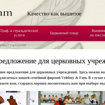
Качество как вышитое
Граф. и геральдические
Вышивк
Церковный товар
услуги
на текст
рковных учреждений
редложение для церковных учре
ное предложение для церковных учреждений. Здесь можно най
длагаемых нашей семейной фирмой Velebný & Fam. В случае 
ожем вам, стараясь хорошо посоветовать вам при выборе по