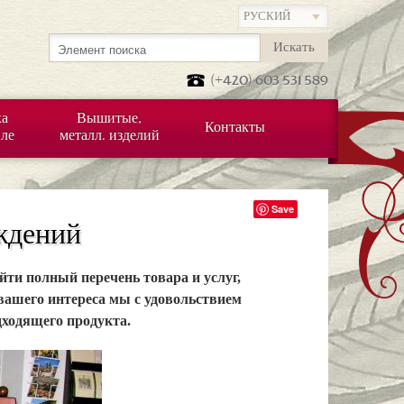
Искать
(+420) 603 531 589
а
Вышитые,
Контакты
иле
металл. изделий
Save
ждений
ти полный перечень товара и услуг,
вашего интереса мы с удовольствием
дходящего продукта.