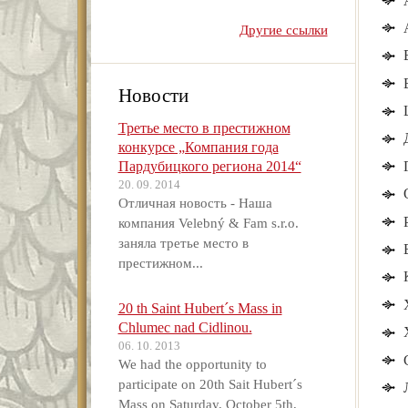
Другие ссылки
Новости
Третье место в престижном
конкурсе „Компания года
Пардубицкого региона 2014“
20. 09. 2014
Отличная новость - Наша
компания Velebný & Fam s.r.o.
заняла третье место в
престижном...
20 th Saint Hubert´s Mass in
Chlumec nad Cidlinou.
06. 10. 2013
We had the opportunity to
participate on 20th Sait Hubert´s
Mass on Saturday, October 5th,